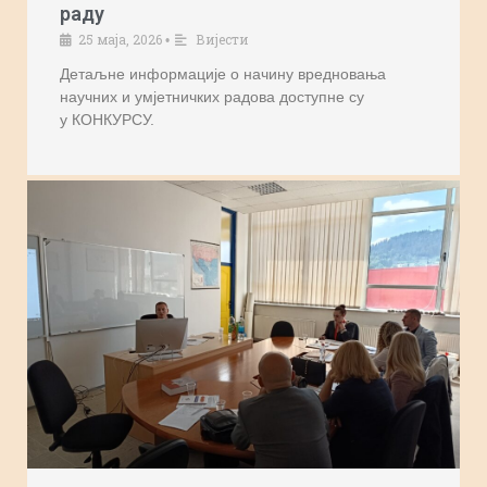
раду
25 маја, 2026
Вијести
•
Детаљне информације о начину вредновања
научних и умјетничких радова доступне су
у КОНКУРСУ.