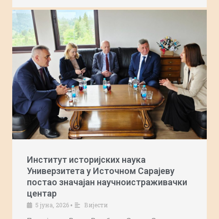
Институт историјских наука
Универзитета у Источном Сарајеву
постао значајан научноистраживачки
центар
5 јуна, 2026
Вијести
•