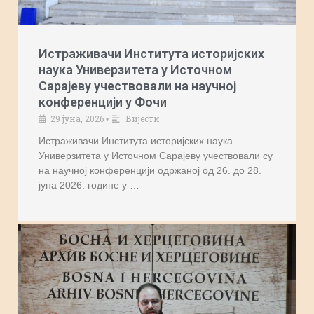
Истраживачи Института историјских
наука Универзитета у Источном
Сарајеву учествовали на научној
конференцији у Фочи
29 јуна, 2026
Вијести
•
Истраживачи Института историјских наука
Универзитета у Источном Сарајеву учествовали су
на научној конференцији одржаној од 26. до 28.
јуна 2026. године у …