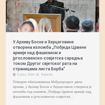
У Архиву Босне и Херцеговине
отворена изложба „Побједа Црвене
армије над фашизмом и
југословенско-совјетска сарадња
током Другог свјетског рата на
страницама листа Борба”
11 јуна, 2026
Вијести
•
Поводом обиљежавања Међународног дана
архива, у Архиву Босне и Херцеговине отворена је
изложба под називом „Побједа Црвене армије над
фашизмом и југословенско-совјетска …