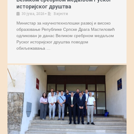
историјског друштва
30 јуна, 2026
Вијести
•
Министар за научнотехнолошки развој и високо
образовање Републике Српске Драга Мастиловић
одликован је данас Великом сребрном медаљом
Руског историјског друштва поводом
обиљежавања …