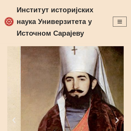
Институт историјских
Skip
наука Универзитета у
to
Источном Сарајеву
content