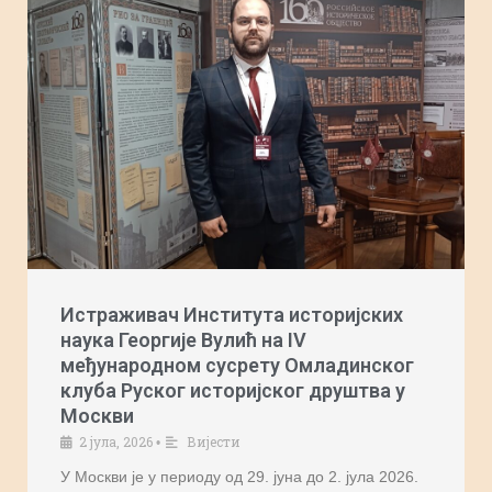
Истраживач Института историјских
наука Георгије Вулић на IV
међународном сусрету Омладинског
клуба Руског историјског друштва у
Москви
2 јула, 2026
Вијести
•
У Москви је у периоду од 29. јуна до 2. јула 2026.