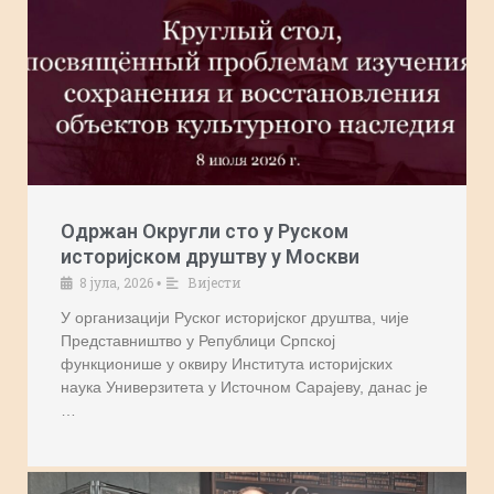
Одржан Округли сто у Руском
историјском друштву у Москви
8 јула, 2026
Вијести
•
У организацији Руског историјског друштва, чије
Представништво у Републици Српској
функционише у оквиру Института историјских
наука Универзитета у Источном Сарајеву, данас је
…