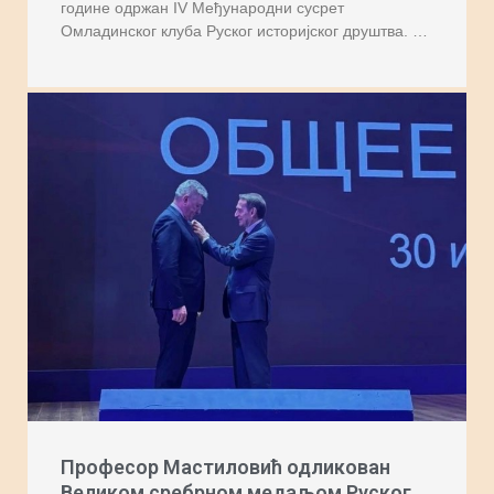
године одржан IV Међународни сусрет
Омладинског клуба Руског историјског друштва. …
Професор Мастиловић одликован
Великом сребрном медаљом Руског