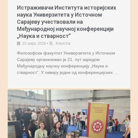
Истраживачи Института историјских
наука Универзитета у Источном
Сарајеву учествовали на
Међународној научној конференцији
„Наука и стварност”
23 маја, 2026
Вијести
•
Филозофски факултет Универзитета у Источном
Сарајеву организовао је 21. пут заредом
Међународну научну конференцију „Наука и
стварност”. У оквиру једне од конференцијских …