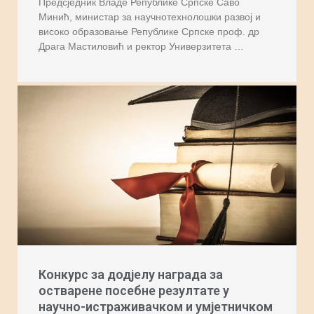
Предсједник Владе Републике Српске Саво
Минић, министар за научнотехнолошки развој и
високо образовање Републике Српске проф. др
Драга Мастиловић и ректор Универзитета …
Конкурс за додјелу награда за
остварене посебне резултате у
научно-истраживачком и умјетничком